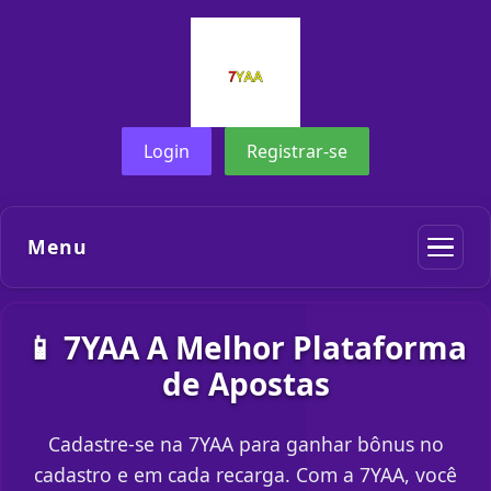
Login
Registrar-se
Menu
📱 7YAA A Melhor Plataforma
de Apostas
Cadastre-se na 7YAA para ganhar bônus no
cadastro e em cada recarga. Com a 7YAA, você