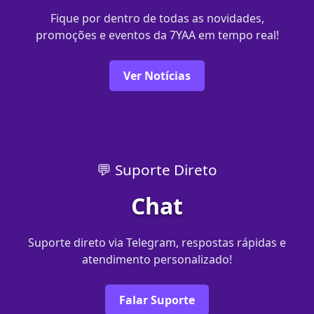
Fique por dentro de todas as novidades,
promoções e eventos da 7YAA em tempo real!
Ver Notícias
💬 Suporte Direto
Chat
Suporte direto via Telegram, respostas rápidas e
atendimento personalizado!
Falar Suporte