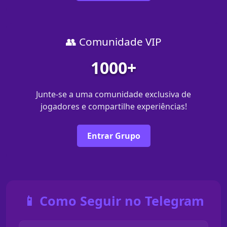
👥 Comunidade VIP
1000+
Junte-se a uma comunidade exclusiva de
jogadores e compartilhe experiências!
Entrar Grupo
📱 Como Seguir no Telegram