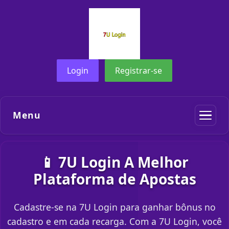
Login
Registrar-se
Menu
📱 7U Login A Melhor
Plataforma de Apostas
Cadastre-se na 7U Login para ganhar bônus no
cadastro e em cada recarga. Com a 7U Login, você