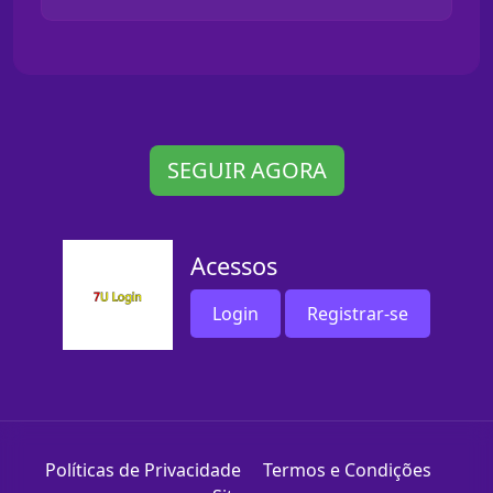
SEGUIR AGORA
Acessos
Login
Registrar-se
Políticas de Privacidade
Termos e Condições