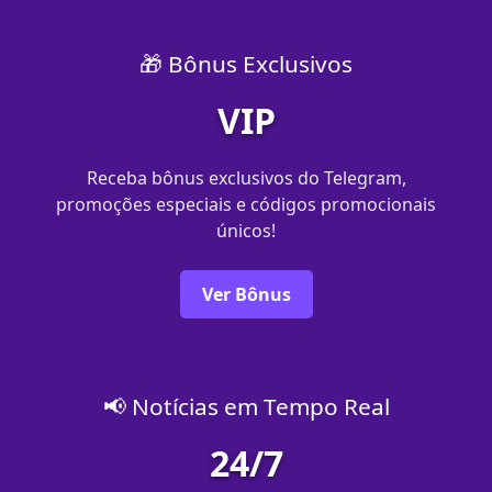
🎁 Bônus Exclusivos
VIP
Receba bônus exclusivos do Telegram,
promoções especiais e códigos promocionais
únicos!
Ver Bônus
📢 Notícias em Tempo Real
24/7