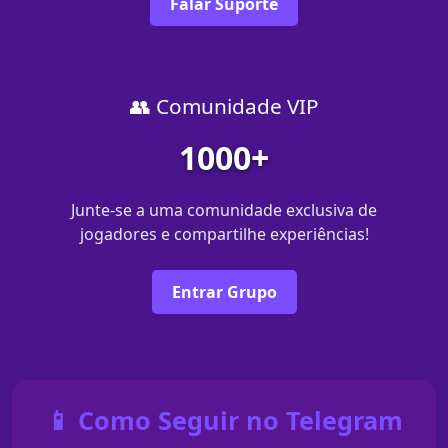
Falar Suporte
👥 Comunidade VIP
1000+
Junte-se a uma comunidade exclusiva de
jogadores e compartilhe experiências!
Entrar Grupo
📱 Como Seguir no Telegram