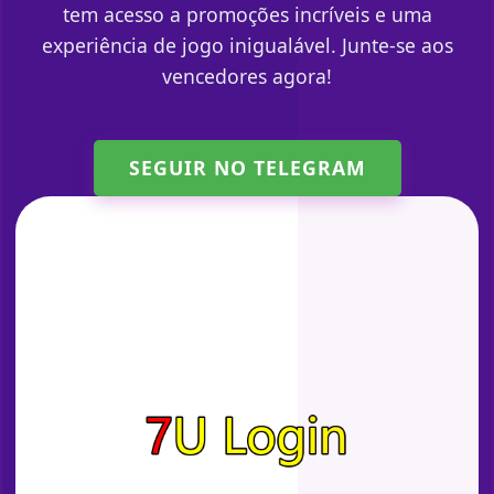
tem acesso a promoções incríveis e uma
experiência de jogo inigualável. Junte-se aos
vencedores agora!
SEGUIR NO TELEGRAM