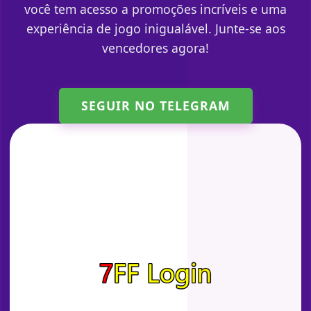
você tem acesso a promoções incríveis e uma
experiência de jogo inigualável. Junte-se aos
vencedores agora!
SEGUIR NO TELEGRAM