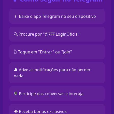
📱 Baixe o app Telegram no seu dispositivo
🔍 Procure por "@7FF LoginOficial"
👆 Toque em "Entrar" ou "Join"
🔔 Ative as notificações para não perder
nada
💬 Participe das conversas e interaja
🎁 Receba bônus exclusivos