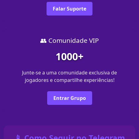
Falar Suporte
👥 Comunidade VIP
1000+
Junte-se a uma comunidade exclusiva de
jogadores e compartilhe experiências!
Entrar Grupo
📱 Como Seguir no Telegram