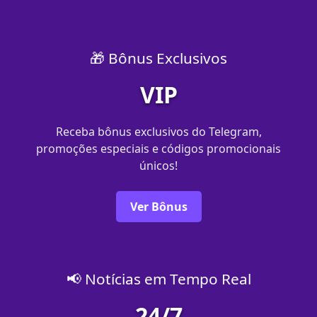
🎁 Bônus Exclusivos
VIP
Receba bônus exclusivos do Telegram,
promoções especiais e códigos promocionais
únicos!
Ver Bônus
📢 Notícias em Tempo Real
24/7