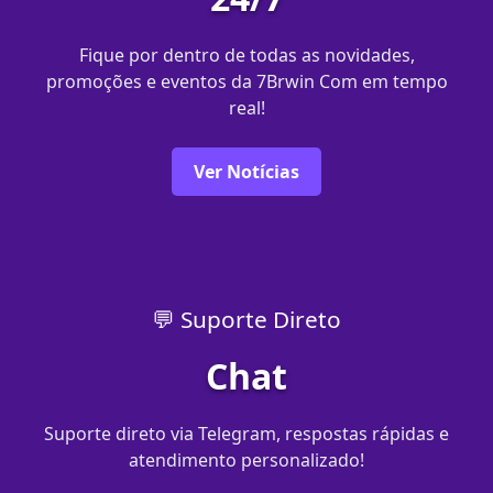
Fique por dentro de todas as novidades,
promoções e eventos da 7Brwin Com em tempo
real!
Ver Notícias
💬 Suporte Direto
Chat
Suporte direto via Telegram, respostas rápidas e
atendimento personalizado!