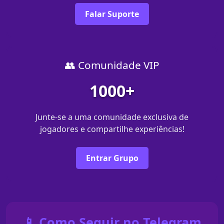
Falar Suporte
👥 Comunidade VIP
1000+
Junte-se a uma comunidade exclusiva de
jogadores e compartilhe experiências!
Entrar Grupo
📱 Como Seguir no Telegram