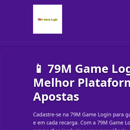
📱 79M Game Log
Melhor Platafor
Apostas
Cadastre-se na 79M Game Login para g
e em cada recarga. Com a 79M Game Log