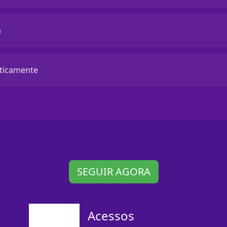
a
aticamente
SEGUIR AGORA
Acessos