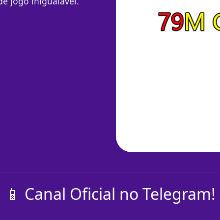
e jogo inigualável.
📱 Canal Oficial no Telegram!