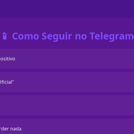
📱 Como Seguir no Telegram
ositivo
icial"
erder nada