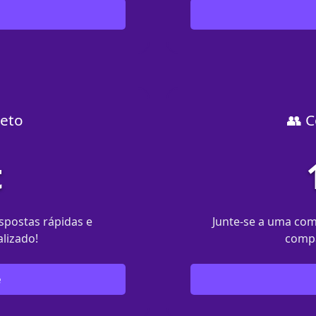
reto
👥 
t
espostas rápidas e
Junte-se a uma com
lizado!
compa
e