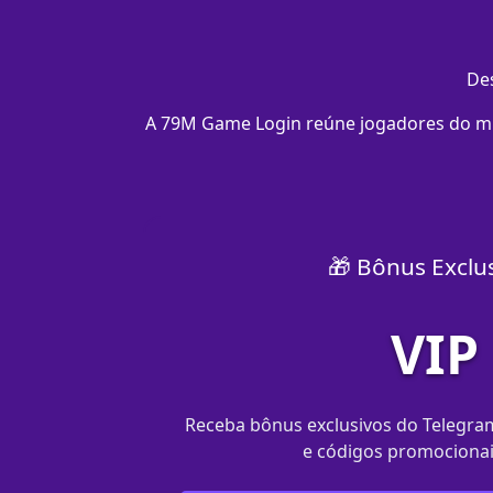
De
A 79M Game Login reúne jogadores do mu
🎁 Bônus Exclu
VIP
Receba bônus exclusivos do Telegra
e códigos promocionai