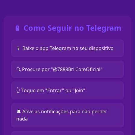
📱 Como Seguir no Telegram
📱 Baixe o app Telegram no seu dispositivo
🔍 Procure por "@7888Brl.ComOficial"
👆 Toque em "Entrar" ou "Join"
🔔 Ative as notificações para não perder
nada