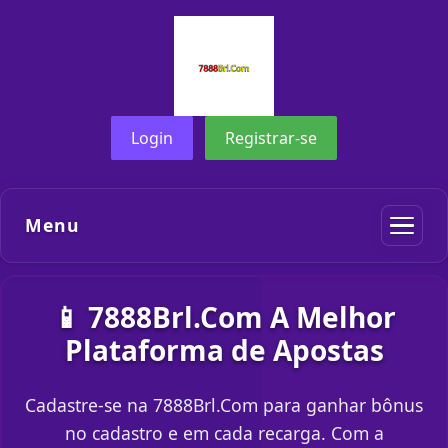
Login
Registrar-se
Menu
📱 7888Brl.Com A Melhor
Plataforma de Apostas
Cadastre-se na 7888Brl.Com para ganhar bônus
no cadastro e em cada recarga. Com a