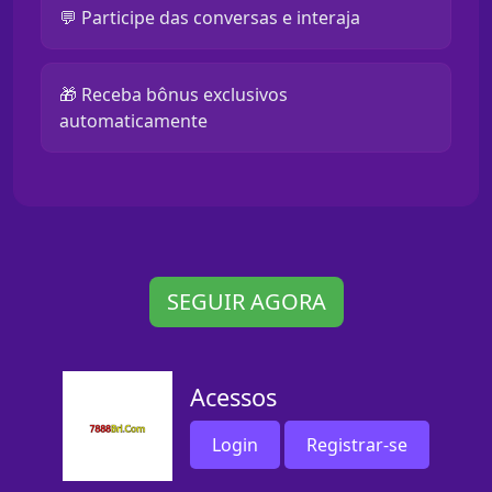
💬 Participe das conversas e interaja
🎁 Receba bônus exclusivos
automaticamente
SEGUIR AGORA
Acessos
Login
Registrar-se