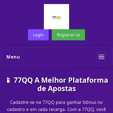
Login
Registrar-se
Menu
📱 77QQ A Melhor Plataforma
de Apostas
Cadastre-se na 77QQ para ganhar bônus no
cadastro e em cada recarga. Com a 77QQ, você