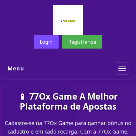
Login
Registrar-se
Menu
📱 77Ox Game A Melhor
Plataforma de Apostas
Cadastre-se na 77Ox Game para ganhar bônus no
cadastro e em cada recarga. Com a 77Ox Game,