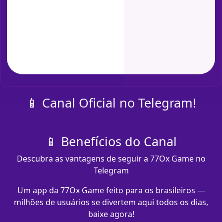
📱 Canal Oficial no Telegram!
📱 Benefícios do Canal
Descubra as vantagens de seguir a 77Ox Game no
Telegram
Um app da 77Ox Game feito para os brasileiros —
milhões de usuários se divertem aqui todos os dias,
baixe agora!