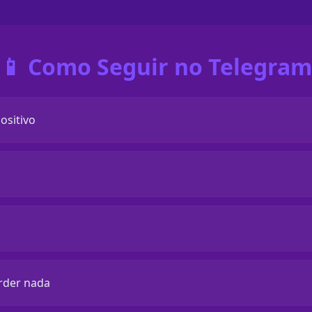
📱 Como Seguir no Telegram
ositivo
erder nada