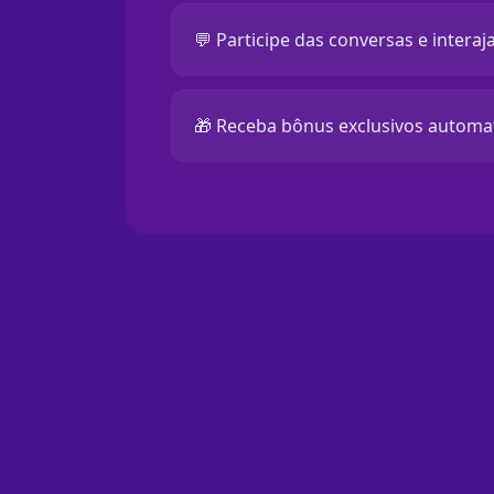
💬 Participe das conversas e interaj
🎁 Receba bônus exclusivos autom