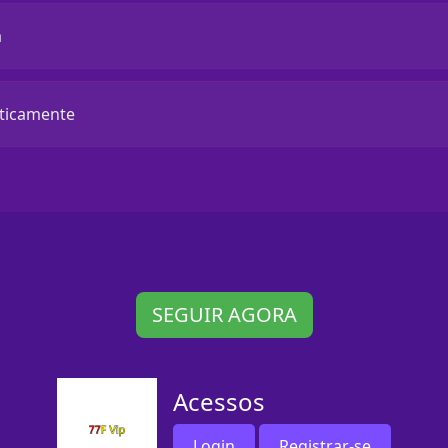
a
aticamente
SEGUIR AGORA
Acessos
Login
Registrar-se