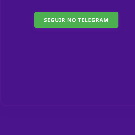
SEGUIR NO TELEGRAM