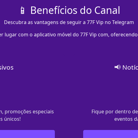
📱 Benefícios do Canal
Descubra as vantagens de seguir a 77F Vip no Telegram
 lugar com o aplicativo móvel do 77F Vip com​, oferecendo 
sivos
📢 Notí
m, promoções especiais
Fique por dentro d
s únicos!
eventos d