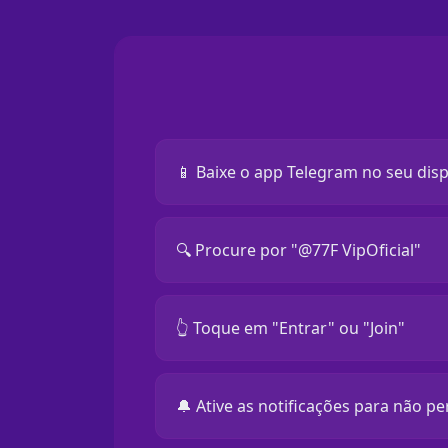
📱 Baixe o app Telegram no seu disp
🔍 Procure por "@77F VipOficial"
👆 Toque em "Entrar" ou "Join"
🔔 Ative as notificações para não p