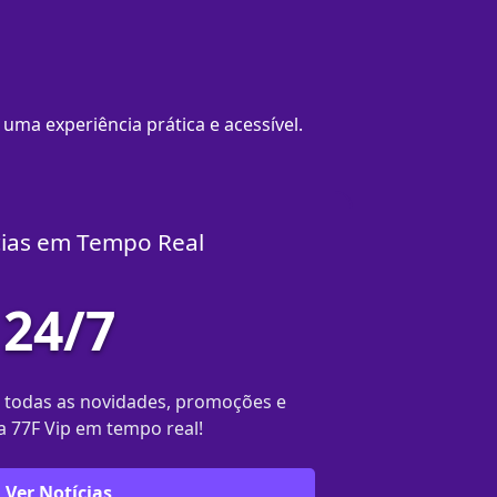
uma experiência prática e acessível.
cias em Tempo Real
24/7
e todas as novidades, promoções e
a 77F Vip em tempo real!
Ver Notícias