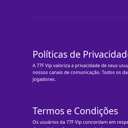
Políticas de Privacida
A 77F Vip valoriza a privacidade de seus u
nossos canais de comunicação. Todos os dad
jogadores.
Termos e Condições
Os usuários da 77F Vip concordam em respei