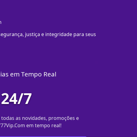
m
gurança, justiça e integridade para seus
cias em Tempo Real
24/7
e todas as novidades, promoções e
777Vip.Com em tempo real!