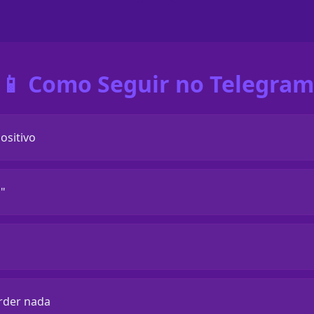
📱 Como Seguir no Telegram
ositivo
"
erder nada