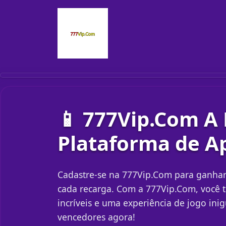
📱 777Vip.Com A
Plataforma de A
Cadastre-se na 777Vip.Com para ganhar
cada recarga. Com a 777Vip.Com, você 
incríveis e uma experiência de jogo inig
vencedores agora!