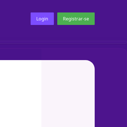
Login
Registrar-se