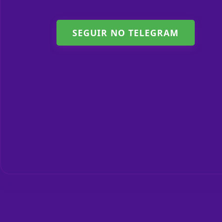
SEGUIR NO TELEGRAM