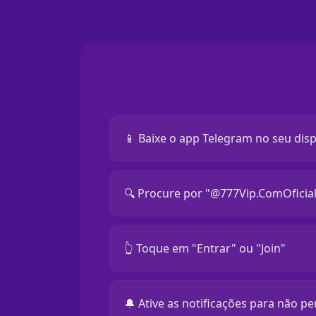
📱 Baixe o app Telegram no seu disp
🔍 Procure por "@777Vip.ComOficial
👆 Toque em "Entrar" ou "Join"
🔔 Ative as notificações para não p