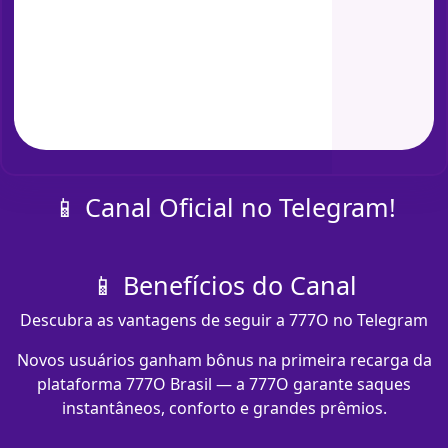
📱 Canal Oficial no Telegram!
📱 Benefícios do Canal
Descubra as vantagens de seguir a 777O no Telegram
Novos usuários ganham bônus na primeira recarga da
plataforma 777O Brasil — a 777O garante saques
instantâneos, conforto e grandes prêmios.