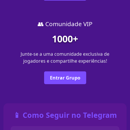
👥 Comunidade VIP
1000+
Junte-se a uma comunidade exclusiva de
jogadores e compartilhe experiências!
Entrar Grupo
📱 Como Seguir no Telegram