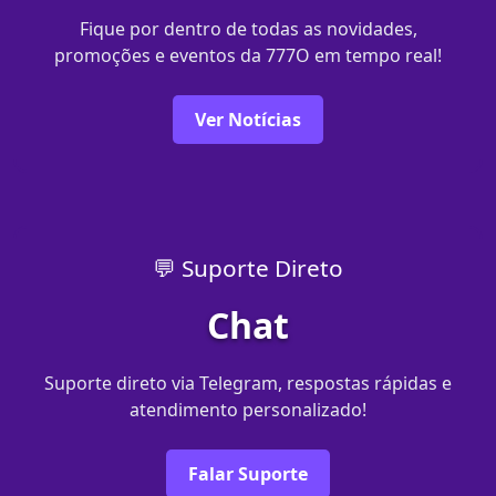
Fique por dentro de todas as novidades,
promoções e eventos da 777O em tempo real!
Ver Notícias
💬 Suporte Direto
Chat
Suporte direto via Telegram, respostas rápidas e
atendimento personalizado!
Falar Suporte