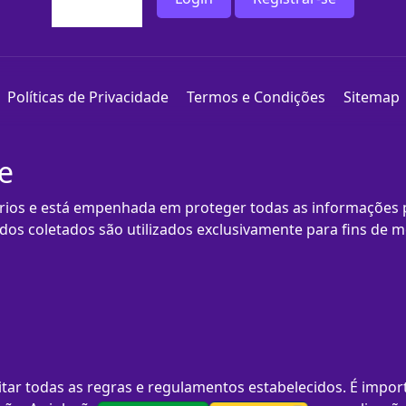
Políticas de Privacidade
Termos e Condições
Sitemap
de
ários e está empenhada em proteger todas as informações 
os coletados são utilizados exclusivamente para fins de m
r todas as regras e regulamentos estabelecidos. É import