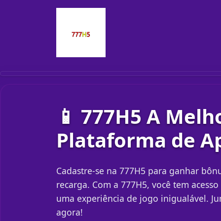
📱 777H5 A Melh
Plataforma de A
Cadastre-se na 777H5 para ganhar bônu
recarga. Com a 777H5, você tem acesso 
uma experiência de jogo inigualável. J
agora!