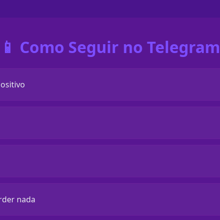
📱 Como Seguir no Telegram
ositivo
erder nada