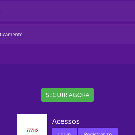
a
aticamente
SEGUIR AGORA
Acessos
Login
Registrar-se