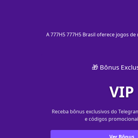
A 777H5 777H5 Brasil oferece jogos de 
🎁 Bônus Exclu
VIP
Receba bônus exclusivos do Telegra
e códigos promocionai
Ver Bônus