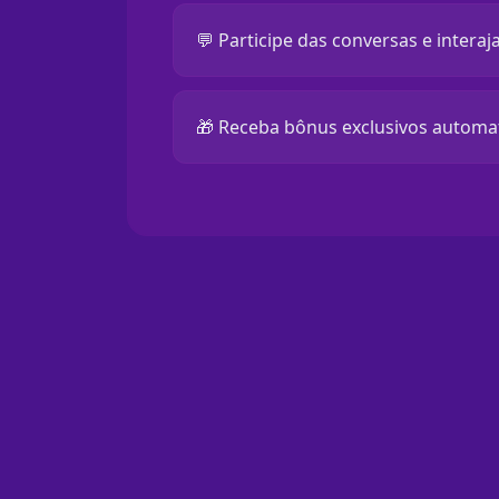
💬 Participe das conversas e interaj
🎁 Receba bônus exclusivos autom