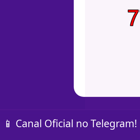
📱 Canal Oficial no Telegram!