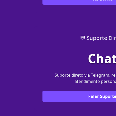
💬 Suporte Di
Cha
Suporte direto via Telegram, r
atendimento persona
Falar Suport