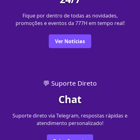
Fique por dentro de todas as novidades,
promoções e eventos da 777H em tempo real!
Ver Notícias
💬 Suporte Direto
Chat
Suporte direto via Telegram, respostas rápidas e
atendimento personalizado!