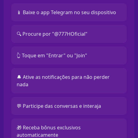
📱 Baixe o app Telegram no seu dispositivo
🔍 Procure por "@777HOficial"
👆 Toque em "Entrar" ou "Join"
🔔 Ative as notificações para não perder
nada
💬 Participe das conversas e interaja
🎁 Receba bônus exclusivos
automaticamente