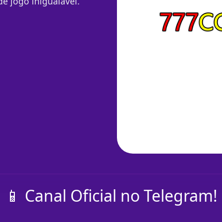
e jogo inigualável.
📱 Canal Oficial no Telegram!