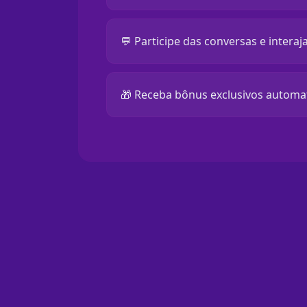
💬 Participe das conversas e interaj
🎁 Receba bônus exclusivos autom