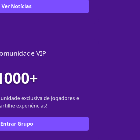
Ver Notícias
Comunidade VIP
1000+
unidade exclusiva de jogadores e
rtilhe experiências!
Entrar Grupo