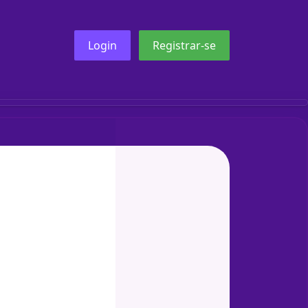
Login
Registrar-se