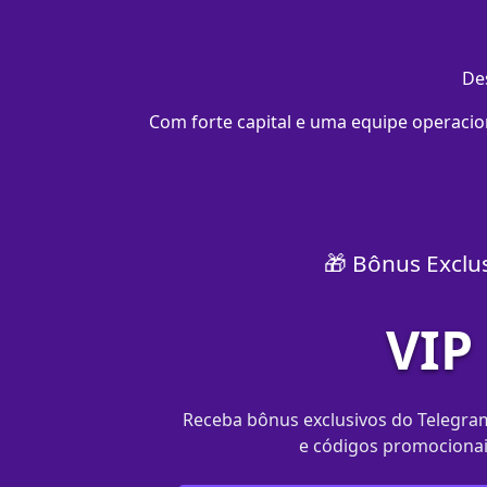
De
Com forte capital e uma equipe operacio
🎁 Bônus Exclu
VIP
Receba bônus exclusivos do Telegra
e códigos promocionai