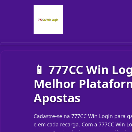
📱 777CC Win Log
Melhor Platafor
Apostas
Cadastre-se na 777CC Win Login para g
e em cada recarga. Com a 777CC Win Lo