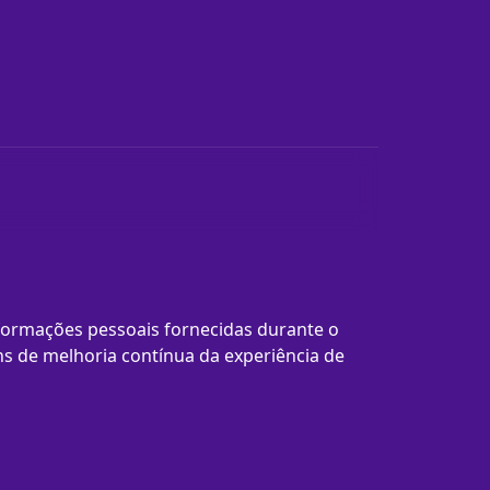
nformações pessoais fornecidas durante o
ns de melhoria contínua da experiência de