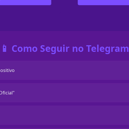
📱 Como Seguir no Telegram
ositivo
ficial"