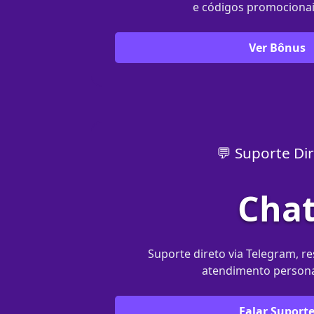
e códigos promocionai
Ver Bônus
💬 Suporte Di
Cha
Suporte direto via Telegram, r
atendimento persona
Falar Suport