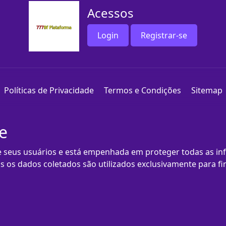
Acessos
Login
Registrar-se
Políticas de Privacidade
Termos e Condições
Sitemap
de
de seus usuários e está empenhada em proteger todas as i
 os dados coletados são utilizados exclusivamente para fi