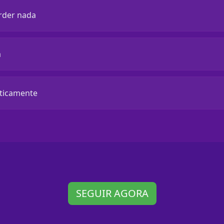
erder nada
a
aticamente
SEGUIR AGORA