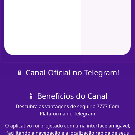
📱 Canal Oficial no Telegram!
📱 Benefícios do Canal
Descubra as vantagens de seguir a 7777 Com
Plataforma no Telegram
O aplicativo foi projetado com uma interface amigável,
facilitando a navegação e a localização rápida de seus