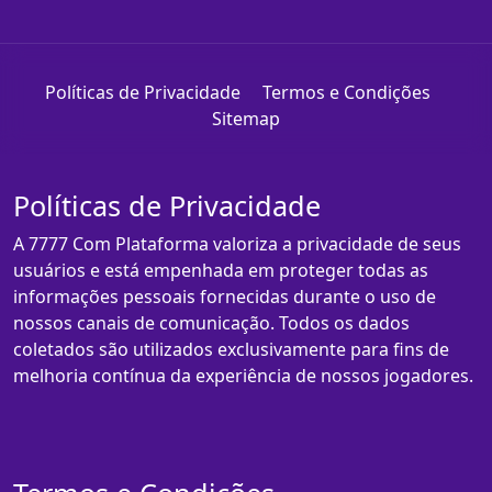
Políticas de Privacidade
Termos e Condições
Sitemap
Políticas de Privacidade
A 7777 Com Plataforma valoriza a privacidade de seus
usuários e está empenhada em proteger todas as
informações pessoais fornecidas durante o uso de
nossos canais de comunicação. Todos os dados
coletados são utilizados exclusivamente para fins de
melhoria contínua da experiência de nossos jogadores.