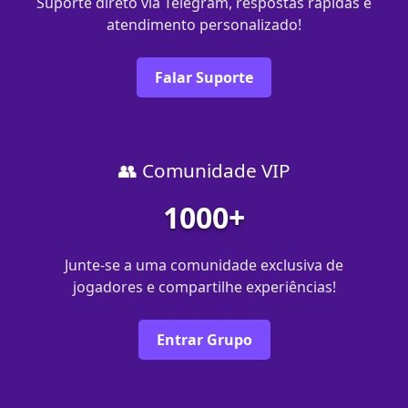
Suporte direto via Telegram, respostas rápidas e
atendimento personalizado!
Falar Suporte
👥 Comunidade VIP
1000+
Junte-se a uma comunidade exclusiva de
jogadores e compartilhe experiências!
Entrar Grupo