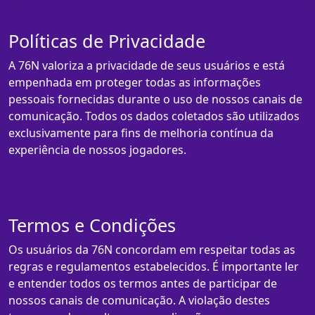
Políticas de Privacidade
A 76N valoriza a privacidade de seus usuários e está
empenhada em proteger todas as informações
pessoais fornecidas durante o uso de nossos canais de
comunicação. Todos os dados coletados são utilizados
exclusivamente para fins de melhoria contínua da
experiência de nossos jogadores.
Termos e Condições
Os usuários da 76N concordam em respeitar todas as
regras e regulamentos estabelecidos. É importante ler
e entender todos os termos antes de participar de
nossos canais de comunicação. A violação destes