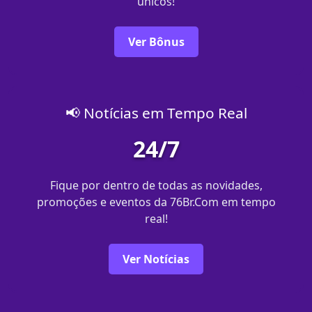
únicos!
Ver Bônus
📢 Notícias em Tempo Real
24/7
Fique por dentro de todas as novidades,
promoções e eventos da 76Br.Com em tempo
real!
Ver Notícias