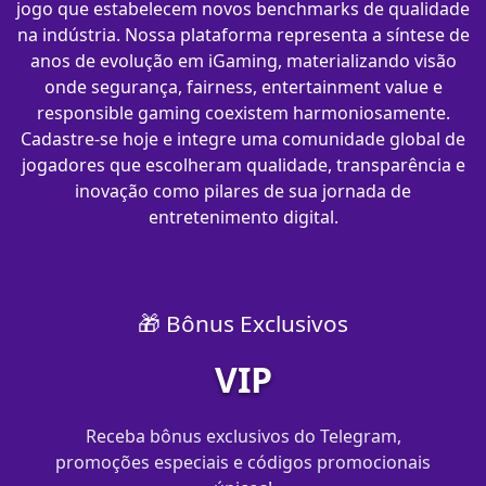
jogo que estabelecem novos benchmarks de qualidade
na indústria. Nossa plataforma representa a síntese de
anos de evolução em iGaming, materializando visão
onde segurança, fairness, entertainment value e
responsible gaming coexistem harmoniosamente.
Cadastre-se hoje e integre uma comunidade global de
jogadores que escolheram qualidade, transparência e
inovação como pilares de sua jornada de
entretenimento digital.
🎁 Bônus Exclusivos
VIP
Receba bônus exclusivos do Telegram,
promoções especiais e códigos promocionais