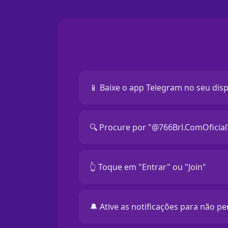
📱 Baixe o app Telegram no seu disp
🔍 Procure por "@766Brl.ComOficial
👆 Toque em "Entrar" ou "Join"
🔔 Ative as notificações para não p