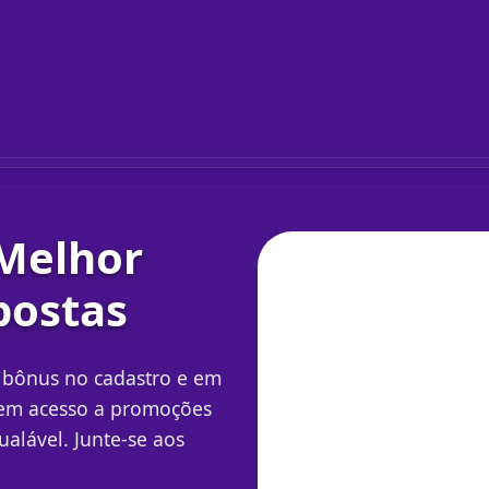
 Melhor
postas
 bônus no cadastro e em
tem acesso a promoções
ualável. Junte-se aos