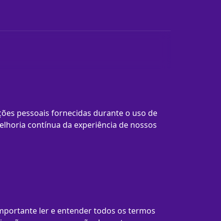
ções pessoais fornecidas durante o uso de
elhoria contínua da experiência de nossos
mportante ler e entender todos os termos