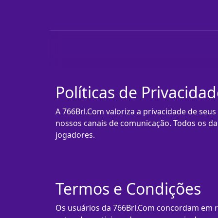
Políticas de Privacida
A 766Brl.Com valoriza a privacidade de seu
nossos canais de comunicação. Todos os dad
jogadores.
Termos e Condições
Os usuários da 766Brl.Com concordam em res