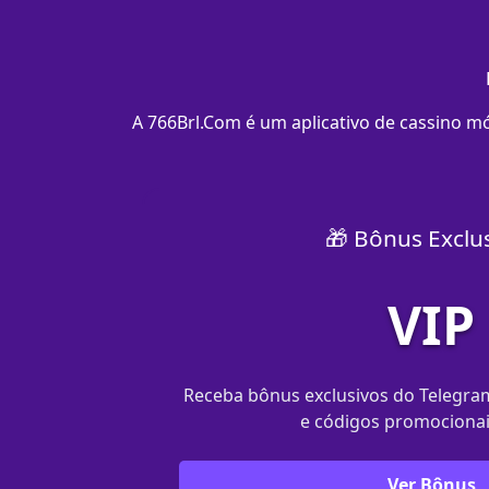
A 766Brl.Com é um aplicativo de cassino mó
🎁 Bônus Exclu
VIP
Receba bônus exclusivos do Telegra
e códigos promocionai
Ver Bônus