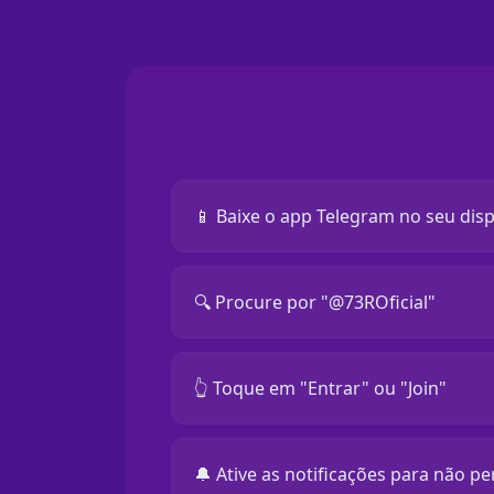
📱 Baixe o app Telegram no seu disp
🔍 Procure por "@73ROficial"
👆 Toque em "Entrar" ou "Join"
🔔 Ative as notificações para não p