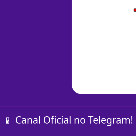
📱 Canal Oficial no Telegram!