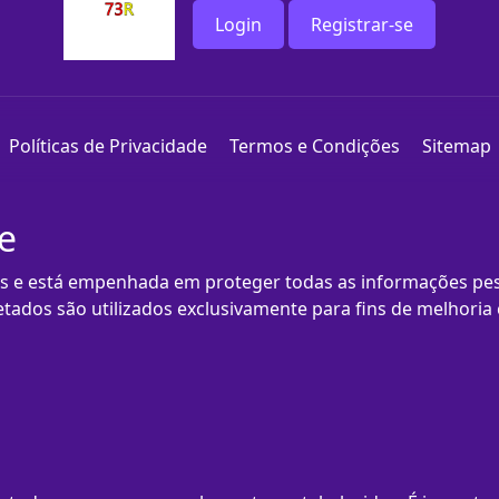
Login
Registrar-se
Políticas de Privacidade
Termos e Condições
Sitemap
de
ios e está empenhada em proteger todas as informações pe
tados são utilizados exclusivamente para fins de melhoria