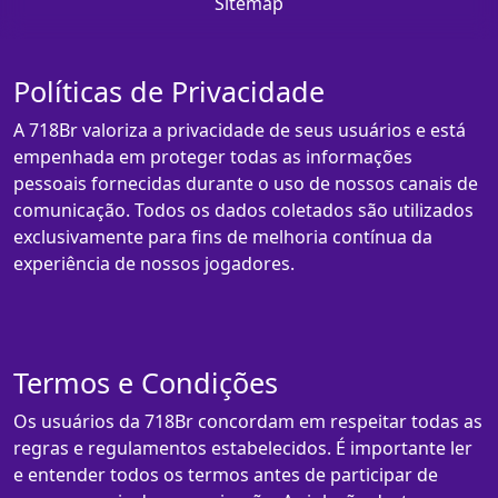
Sitemap
Políticas de Privacidade
A 718Br valoriza a privacidade de seus usuários e está
empenhada em proteger todas as informações
pessoais fornecidas durante o uso de nossos canais de
comunicação. Todos os dados coletados são utilizados
exclusivamente para fins de melhoria contínua da
experiência de nossos jogadores.
Termos e Condições
Os usuários da 718Br concordam em respeitar todas as
regras e regulamentos estabelecidos. É importante ler
e entender todos os termos antes de participar de