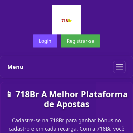
Login
Registrar-se
Menu
📱 718Br A Melhor Plataforma
de Apostas
Cadastre-se na 718Br para ganhar bônus no
cadastro e em cada recarga. Com a 718Br, você