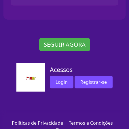
SEGUIR AGORA
Acessos
Login
Registrar-se
Políticas de Privacidade
Termos e Condições