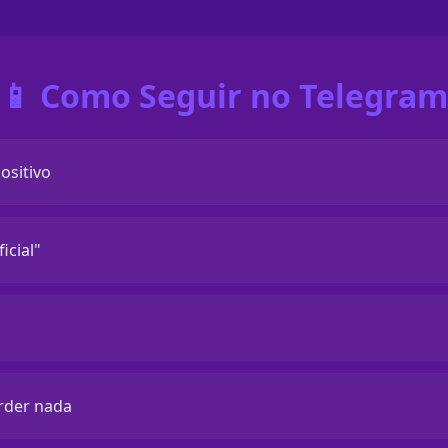
📱 Como Seguir no Telegram
ositivo
icial"
erder nada