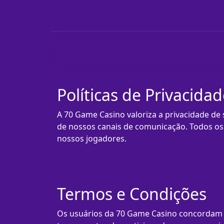
Políticas de Privacida
A 70 Game Casino valoriza a privacidade d
de nossos canais de comunicação. Todos os 
nossos jogadores.
Termos e Condições
Os usuários da 70 Game Casino concordam e