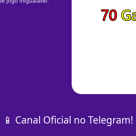
e jogo inigualável.
📱 Canal Oficial no Telegram!