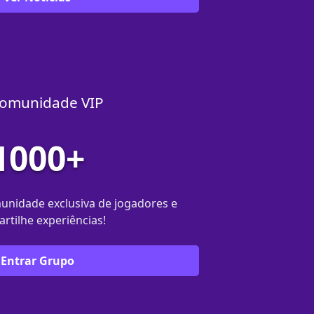
Comunidade VIP
1000+
unidade exclusiva de jogadores e
rtilhe experiências!
Entrar Grupo