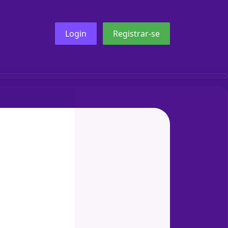
Login
Registrar-se