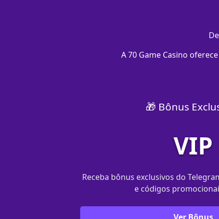
De
A 70 Game Casino oferece 
🎁 Bônus Exclu
VIP
Receba bônus exclusivos do Telegra
e códigos promocionai
Ver Bônus