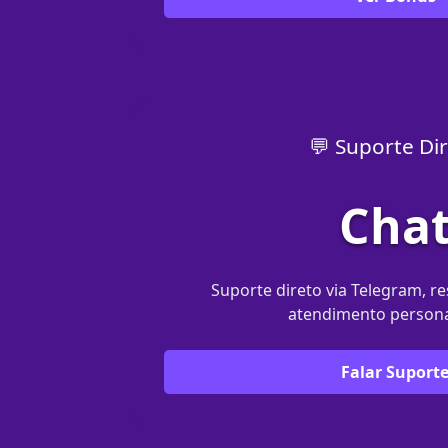
💬 Suporte Di
Cha
Suporte direto via Telegram, r
atendimento persona
Falar Suport