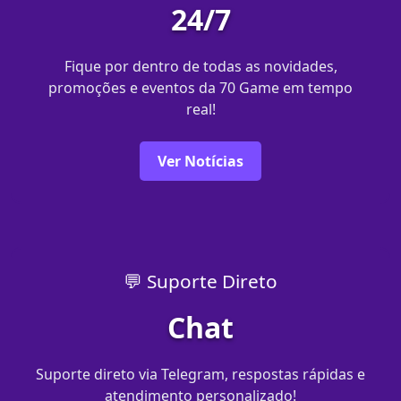
24/7
Fique por dentro de todas as novidades,
promoções e eventos da 70 Game em tempo
real!
Ver Notícias
💬 Suporte Direto
Chat
Suporte direto via Telegram, respostas rápidas e
atendimento personalizado!