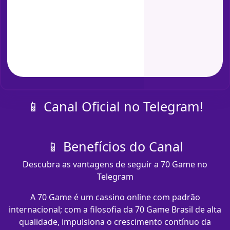
📱 Canal Oficial no Telegram!
📱 Benefícios do Canal
Descubra as vantagens de seguir a 70 Game no
Telegram
A 70 Game é um cassino online com padrão
internacional; com a filosofia da 70 Game Brasil de alta
qualidade, impulsiona o crescimento contínuo da