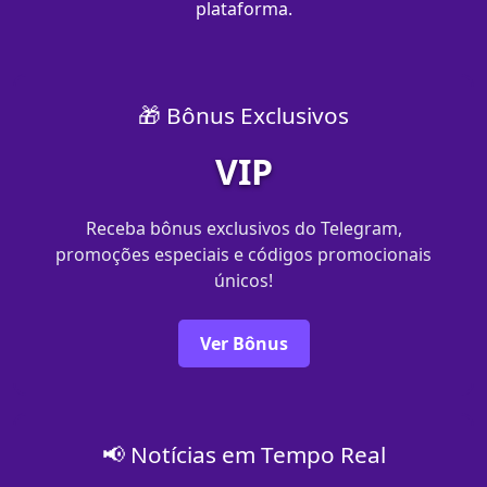
plataforma.
🎁 Bônus Exclusivos
VIP
Receba bônus exclusivos do Telegram,
promoções especiais e códigos promocionais
únicos!
Ver Bônus
📢 Notícias em Tempo Real