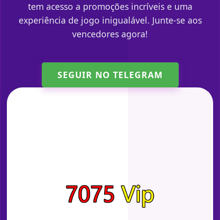
tem acesso a promoções incríveis e uma
experiência de jogo inigualável. Junte-se aos
vencedores agora!
SEGUIR NO TELEGRAM