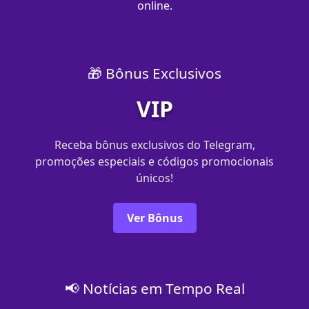
online.
🎁 Bônus Exclusivos
VIP
Receba bônus exclusivos do Telegram,
promoções especiais e códigos promocionais
únicos!
Ver Bônus
📢 Notícias em Tempo Real