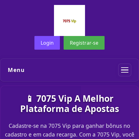
Login
Registrar-se
Menu
📱 7075 Vip A Melhor
Plataforma de Apostas
Cadastre-se na 7075 Vip para ganhar bônus no
cadastro e em cada recarga. Com a 7075 Vip, você