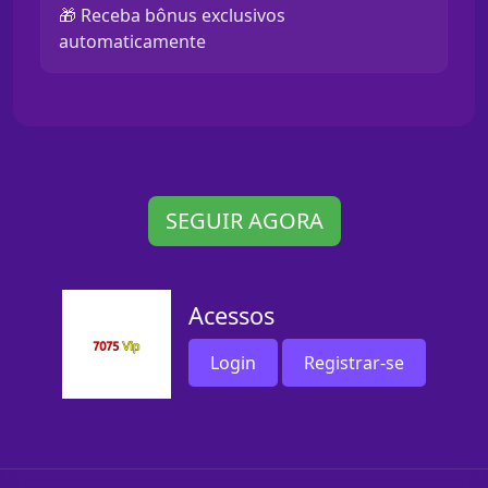
🎁 Receba bônus exclusivos
automaticamente
SEGUIR AGORA
Acessos
Login
Registrar-se