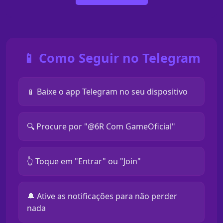
📱 Como Seguir no Telegram
📱 Baixe o app Telegram no seu dispositivo
🔍 Procure por "@6R Com GameOficial"
👆 Toque em "Entrar" ou "Join"
🔔 Ative as notificações para não perder
nada