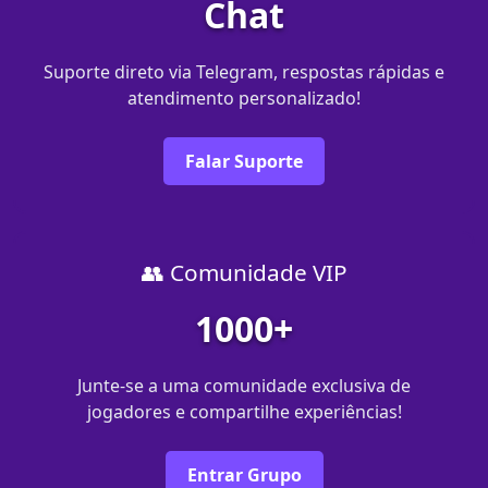
Chat
Suporte direto via Telegram, respostas rápidas e
atendimento personalizado!
Falar Suporte
👥 Comunidade VIP
1000+
Junte-se a uma comunidade exclusiva de
jogadores e compartilhe experiências!
Entrar Grupo