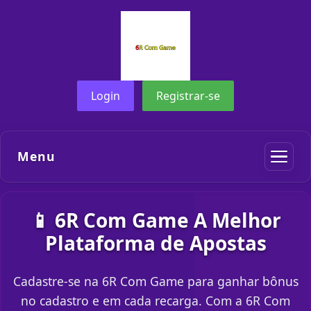
Login
Registrar-se
Menu
📱 6R Com Game A Melhor
Plataforma de Apostas
Cadastre-se na 6R Com Game para ganhar bônus
no cadastro e em cada recarga. Com a 6R Com