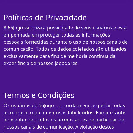
Políticas de Privacidade
A 66Jogo valoriza a privacidade de seus usuários e está
empenhada em proteger todas as informações
pessoais fornecidas durante o uso de nossos canais de
comunicação. Todos os dados coletados são utilizados
exclusivamente para fins de melhoria contínua da
experiência de nossos jogadores.
Termos e Condições
Os usuários da 66Jogo concordam em respeitar todas
as regras e regulamentos estabelecidos. É importante
ler e entender todos os termos antes de participar de
nossos canais de comunicação. A violação destes