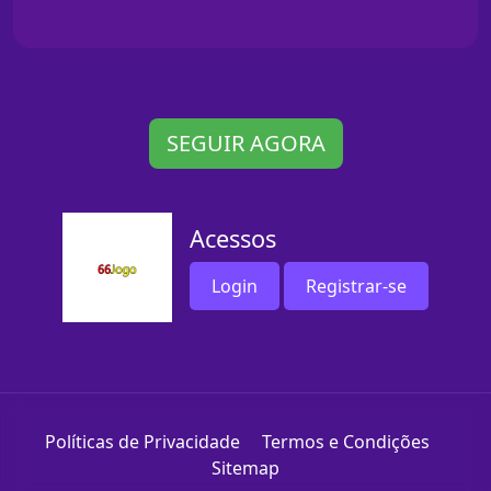
SEGUIR AGORA
Acessos
Login
Registrar-se
Políticas de Privacidade
Termos e Condições
Sitemap