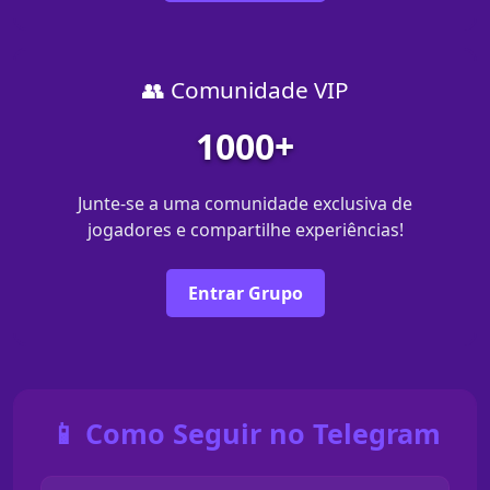
👥 Comunidade VIP
1000+
Junte-se a uma comunidade exclusiva de
jogadores e compartilhe experiências!
Entrar Grupo
📱 Como Seguir no Telegram