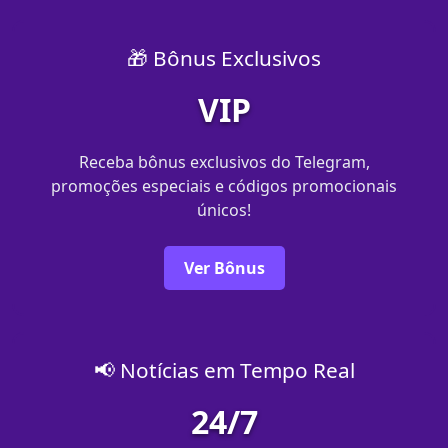
🎁 Bônus Exclusivos
VIP
Receba bônus exclusivos do Telegram,
promoções especiais e códigos promocionais
únicos!
Ver Bônus
📢 Notícias em Tempo Real
24/7