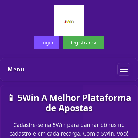
Login
Registrar-se
Menu
📱 5Win A Melhor Plataforma
de Apostas
Cadastre-se na 5Win para ganhar bônus no
cadastro e em cada recarga. Com a 5Win, você