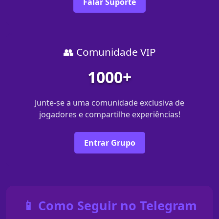
Falar Suporte
👥 Comunidade VIP
1000+
Junte-se a uma comunidade exclusiva de
jogadores e compartilhe experiências!
Entrar Grupo
📱 Como Seguir no Telegram