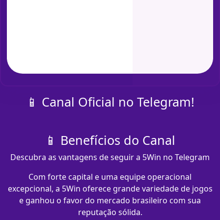
📱 Canal Oficial no Telegram!
📱 Benefícios do Canal
Descubra as vantagens de seguir a 5Win no Telegram
Com forte capital e uma equipe operacional
excepcional, a 5Win oferece grande variedade de jogos
e ganhou o favor do mercado brasileiro com sua
reputação sólida.