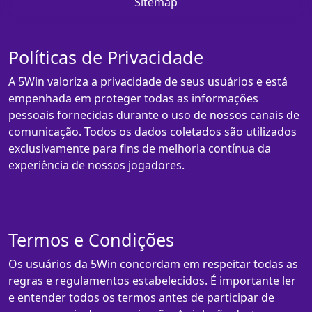
Sitemap
Políticas de Privacidade
A 5Win valoriza a privacidade de seus usuários e está
empenhada em proteger todas as informações
pessoais fornecidas durante o uso de nossos canais de
comunicação. Todos os dados coletados são utilizados
exclusivamente para fins de melhoria contínua da
experiência de nossos jogadores.
Termos e Condições
Os usuários da 5Win concordam em respeitar todas as
regras e regulamentos estabelecidos. É importante ler
e entender todos os termos antes de participar de