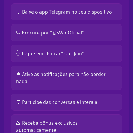
📱 Baixe o app Telegram no seu dispositivo
🔍 Procure por "@5WinOficial"
👆 Toque em "Entrar" ou "Join"
🔔 Ative as notificações para não perder
nada
💬 Participe das conversas e interaja
🎁 Receba bônus exclusivos
automaticamente