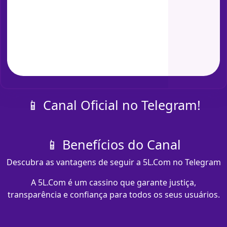
📱 Canal Oficial no Telegram!
📱 Benefícios do Canal
Descubra as vantagens de seguir a 5L.Com no Telegram
A 5L.Com é um cassino que garante justiça,
transparência e confiança para todos os seus usuários.