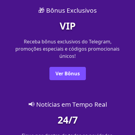
🎁 Bônus Exclusivos
VIP
Receba bônus exclusivos do Telegram,
promoções especiais e códigos promocionais
únicos!
Ver Bônus
📢 Notícias em Tempo Real
24/7