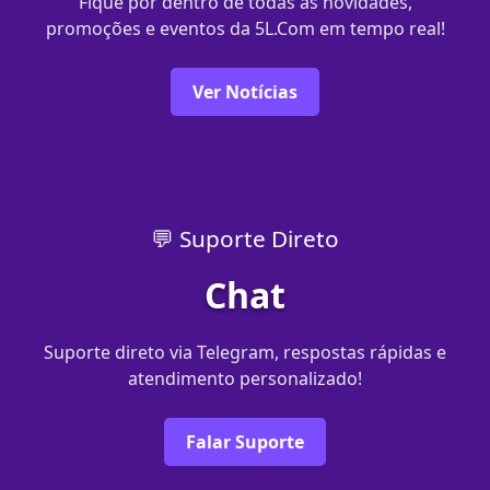
Fique por dentro de todas as novidades,
promoções e eventos da 5L.Com em tempo real!
Ver Notícias
💬 Suporte Direto
Chat
Suporte direto via Telegram, respostas rápidas e
atendimento personalizado!
Falar Suporte