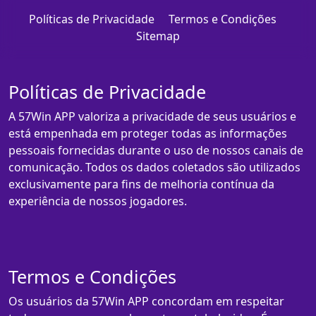
Políticas de Privacidade
Termos e Condições
Sitemap
Políticas de Privacidade
A 57Win APP valoriza a privacidade de seus usuários e
está empenhada em proteger todas as informações
pessoais fornecidas durante o uso de nossos canais de
comunicação. Todos os dados coletados são utilizados
exclusivamente para fins de melhoria contínua da
experiência de nossos jogadores.
Termos e Condições
Os usuários da 57Win APP concordam em respeitar