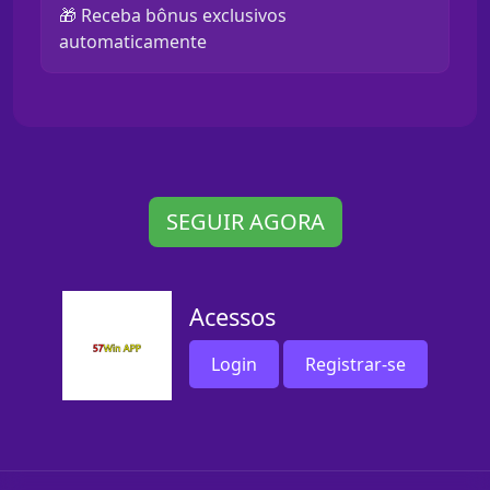
🎁 Receba bônus exclusivos
automaticamente
SEGUIR AGORA
Acessos
Login
Registrar-se