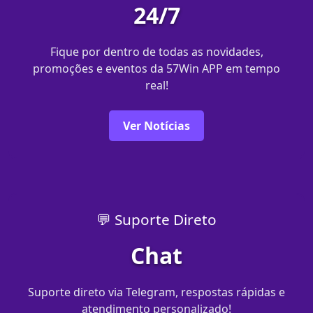
24/7
Fique por dentro de todas as novidades,
promoções e eventos da 57Win APP em tempo
real!
Ver Notícias
💬 Suporte Direto
Chat
Suporte direto via Telegram, respostas rápidas e
atendimento personalizado!