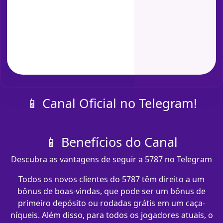
📱 Canal Oficial no Telegram!
📱 Benefícios do Canal
Descubra as vantagens de seguir a 5787 no Telegram
Todos os novos clientes do 5787 têm direito a um
bônus de boas-vindas, que pode ser um bônus de
primeiro depósito ou rodadas grátis em um caça-
níqueis. Além disso, para todos os jogadores atuais, o