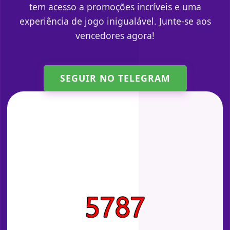
tem acesso a promoções incríveis e uma
experiência de jogo inigualável. Junte-se aos
vencedores agora!
SEGUIR NO TELEGRAM