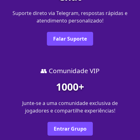
Suporte direto via Telegram, respostas rápidas e
atendimento personalizado!
Falar Suporte
👥 Comunidade VIP
1000+
Junte-se a uma comunidade exclusiva de
jogadores e compartilhe experiências!
Entrar Grupo