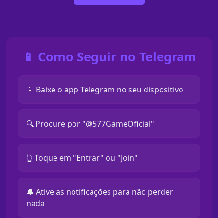
📱 Como Seguir no Telegram
📱 Baixe o app Telegram no seu dispositivo
🔍 Procure por "@577GameOficial"
👆 Toque em "Entrar" ou "Join"
🔔 Ative as notificações para não perder
nada