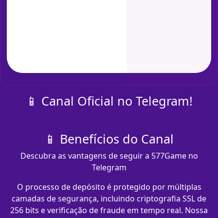
📱 Canal Oficial no Telegram!
📱 Benefícios do Canal
Descubra as vantagens de seguir a 577Game no
Telegram
O processo de depósito é protegido por múltiplas
camadas de segurança, incluindo criptografia SSL de
256 bits e verificação de fraude em tempo real. Nossa