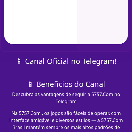
📱 Canal Oficial no Telegram!
📱 Benefícios do Canal
Descubra as vantagens de seguir a 5757.Com no
Telegram
Na 5757.Com , os jogos são fáceis de operar, com
interface amigável e diversos estilos — a 5757.Com
Brasil mantém sempre os mais altos padrões de