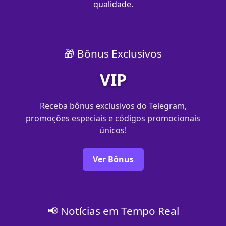
qualidade.
🎁 Bônus Exclusivos
VIP
Receba bônus exclusivos do Telegram,
promoções especiais e códigos promocionais
únicos!
Ver Bônus
📢 Notícias em Tempo Real