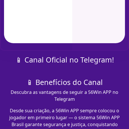
📱 Canal Oficial no Telegram!
📱 Benefícios do Canal
Descubra as vantagens de seguir a 56Win APP no
Telegram
Desde sua criação, a 56Win APP sempre colocou o
jogador em primeiro lugar — o sistema 56Win APP
Brasil garante segurança e justiça, conquistando