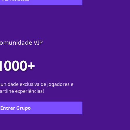
Comunidade VIP
1000+
unidade exclusiva de jogadores e
rtilhe experiências!
Entrar Grupo