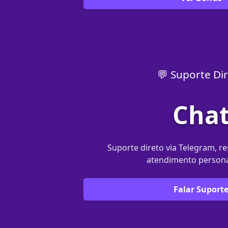
💬 Suporte Di
Cha
Suporte direto via Telegram, r
atendimento persona
Falar Suport