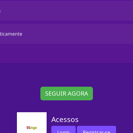
a
aticamente
SEGUIR AGORA
Acessos
Login
Registrar-se