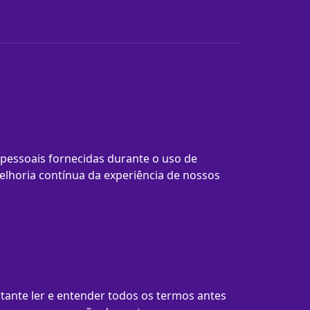
 pessoais fornecidas durante o uso de
elhoria contínua da experiência de nossos
tante ler e entender todos os termos antes