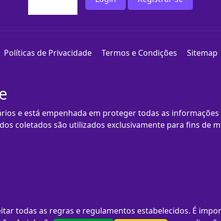
Políticas de Privacidade
Termos e Condições
Sitemap
de
uários e está empenhada em proteger todas as informações
os coletados são utilizados exclusivamente para fins de m
ar todas as regras e regulamentos estabelecidos. É impor