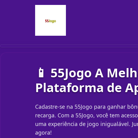
📱 55Jogo A Melh
Plataforma de A
Cadastre-se na 55Jogo para ganhar bôn
recarga. Com a 55Jogo, você tem acesso
uma experiência de jogo inigualável. J
agora!