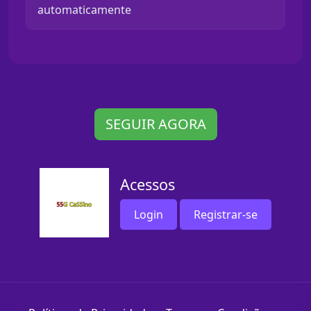
automaticamente
SEGUIR AGORA
Acessos
Login
Registrar-se