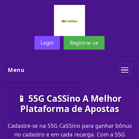
Login
Registrar-se
Menu
📱 55G CaSSino A Melhor
Plataforma de Apostas
Cadastre-se na 55G CaSSino para ganhar bônus
no cadastro e em cada recarga. Com a 55G