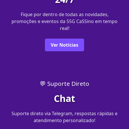
Fique por dentro de todas as novidades,
promoções e eventos da 55G CaSSino em tempo
real!
Ver Notícias
💬 Suporte Direto
Chat
Suporte direto via Telegram, respostas rápidas e
atendimento personalizado!