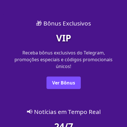
🎁 Bônus Exclusivos
VIP
Receba bônus exclusivos do Telegram,
promoções especiais e códigos promocionais
únicos!
Ver Bônus
📢 Notícias em Tempo Real
24/7