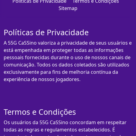
Políticas de Privacidade
Termos e Condições
Sitemap
Políticas de Privacidade
A 55G CaSSino valoriza a privacidade de seus usuários e
está empenhada em proteger todas as informações
pessoais fornecidas durante o uso de nossos canais de
comunicação. Todos os dados coletados são utilizados
exclusivamente para fins de melhoria contínua da
experiência de nossos jogadores.
Termos e Condições
Os usuários da 55G CaSSino concordam em respeitar
todas as regras e regulamentos estabelecidos. É