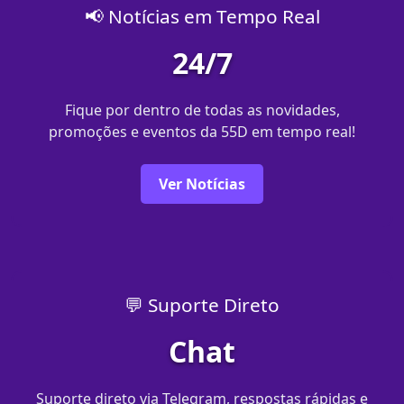
📢 Notícias em Tempo Real
24/7
Fique por dentro de todas as novidades,
promoções e eventos da 55D em tempo real!
Ver Notícias
💬 Suporte Direto
Chat
Suporte direto via Telegram, respostas rápidas e