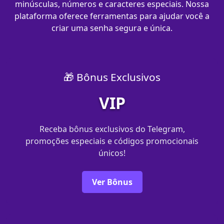
minúsculas, números e caracteres especiais. Nossa
plataforma oferece ferramentas para ajudar você a
criar uma senha segura e única.
🎁 Bônus Exclusivos
VIP
Receba bônus exclusivos do Telegram,
promoções especiais e códigos promocionais
únicos!
Ver Bônus