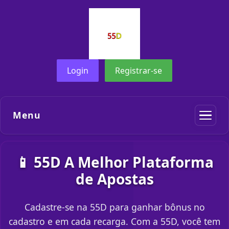
Login
Registrar-se
Menu
📱 55D A Melhor Plataforma
de Apostas
Cadastre-se na 55D para ganhar bônus no
cadastro e em cada recarga. Com a 55D, você tem