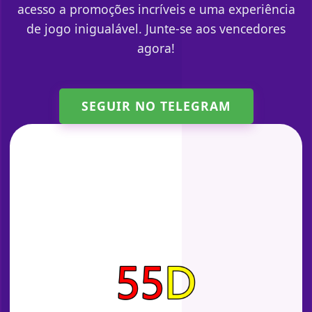
acesso a promoções incríveis e uma experiência
de jogo inigualável. Junte-se aos vencedores
agora!
SEGUIR NO TELEGRAM