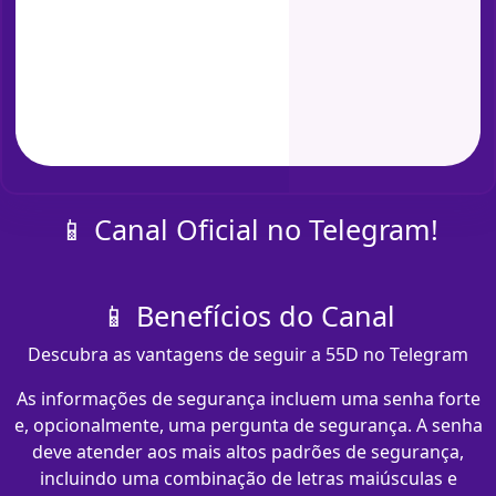
📱 Canal Oficial no Telegram!
📱 Benefícios do Canal
Descubra as vantagens de seguir a 55D no Telegram
As informações de segurança incluem uma senha forte
e, opcionalmente, uma pergunta de segurança. A senha
deve atender aos mais altos padrões de segurança,
incluindo uma combinação de letras maiúsculas e