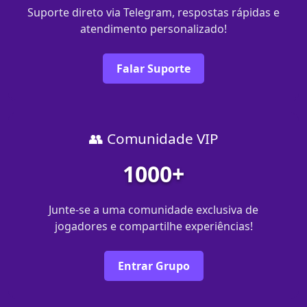
Suporte direto via Telegram, respostas rápidas e
atendimento personalizado!
Falar Suporte
👥 Comunidade VIP
1000+
Junte-se a uma comunidade exclusiva de
jogadores e compartilhe experiências!
Entrar Grupo