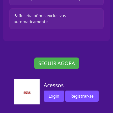
🎁 Receba bônus exclusivos
automaticamente
SEGUIR AGORA
Acessos
Login
Registrar-se