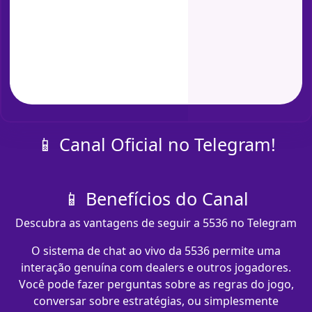
📱 Canal Oficial no Telegram!
📱 Benefícios do Canal
Descubra as vantagens de seguir a 5536 no Telegram
O sistema de chat ao vivo da 5536 permite uma
interação genuína com dealers e outros jogadores.
Você pode fazer perguntas sobre as regras do jogo,
conversar sobre estratégias, ou simplesmente