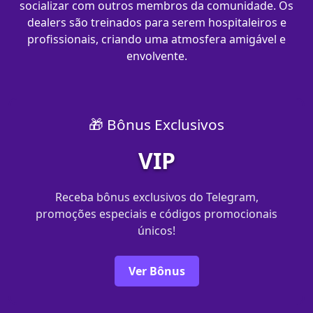
socializar com outros membros da comunidade. Os
dealers são treinados para serem hospitaleiros e
profissionais, criando uma atmosfera amigável e
envolvente.
🎁 Bônus Exclusivos
VIP
Receba bônus exclusivos do Telegram,
promoções especiais e códigos promocionais
únicos!
Ver Bônus