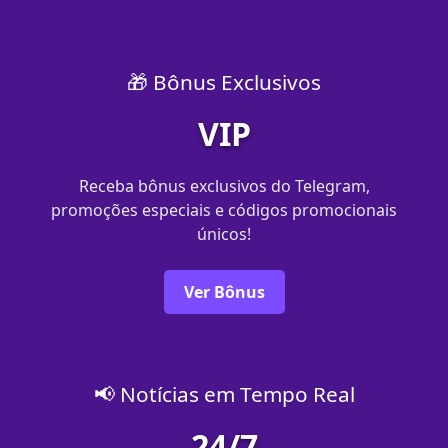
🎁 Bônus Exclusivos
VIP
Receba bônus exclusivos do Telegram,
promoções especiais e códigos promocionais
únicos!
Ver Bônus
📢 Notícias em Tempo Real
24/7