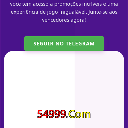
você tem acesso a promoções incríveis e uma
experiência de jogo inigualável. Junte-se aos
vencedores agora!
SEGUIR NO TELEGRAM