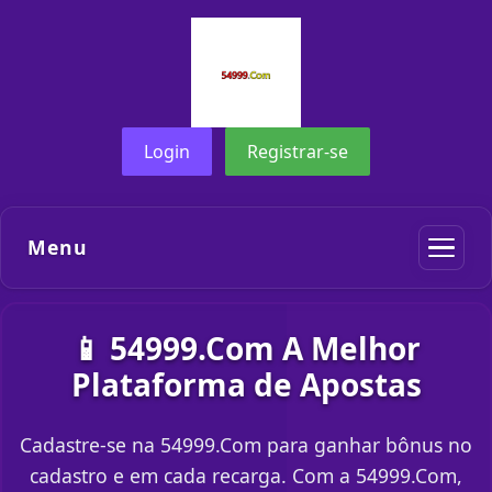
Login
Registrar-se
Menu
📱 54999.Com A Melhor
Plataforma de Apostas
Cadastre-se na 54999.Com para ganhar bônus no
cadastro e em cada recarga. Com a 54999.Com,