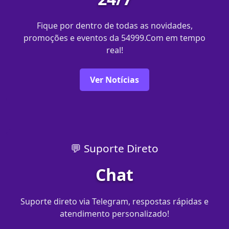
Fique por dentro de todas as novidades,
promoções e eventos da 54999.Com em tempo
real!
Ver Notícias
💬 Suporte Direto
Chat
Suporte direto via Telegram, respostas rápidas e
atendimento personalizado!