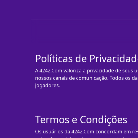
Políticas de Privacida
A 4242.Com valoriza a privacidade de seus 
nossos canais de comunicação. Todos os dad
jogadores.
Termos e Condições
Os usuários da 4242.Com concordam em resp