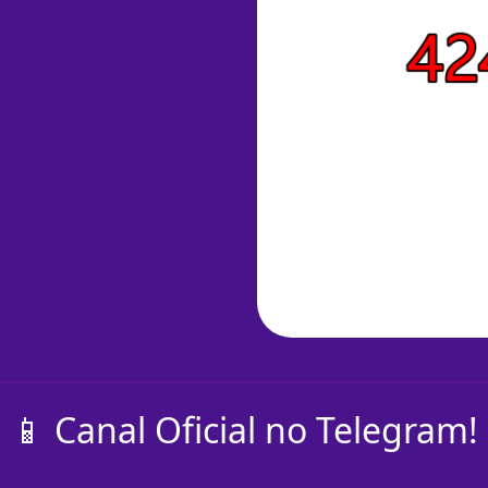
📱 Canal Oficial no Telegram!