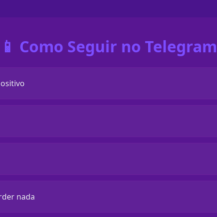
📱 Como Seguir no Telegram
ositivo
erder nada