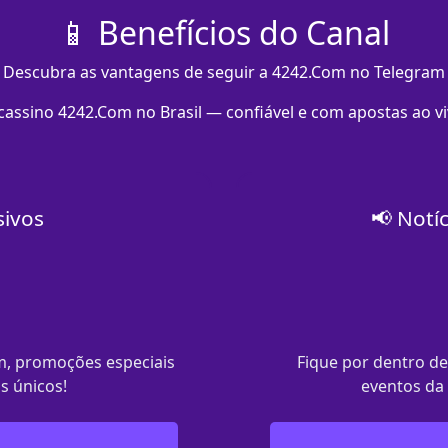
📱 Benefícios do Canal
Descubra as vantagens de seguir a 4242.Com no Telegram
assino 4242.Com no Brasil — confiável e com apostas ao v
sivos
📢 Notí
m, promoções especiais
Fique por dentro d
s únicos!
eventos da