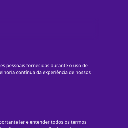
es pessoais fornecidas durante o uso de
elhoria contínua da experiência de nossos
ortante ler e entender todos os termos