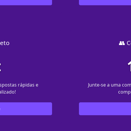
reto
👥 
t
espostas rápidas e
Junte-se a uma com
lizado!
compa
e