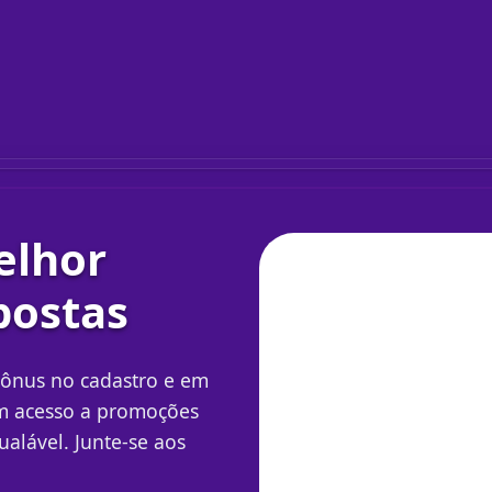
elhor
postas
bônus no cadastro e em
em acesso a promoções
ualável. Junte-se aos