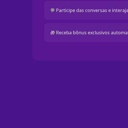
💬 Participe das conversas e interaj
🎁 Receba bônus exclusivos autom