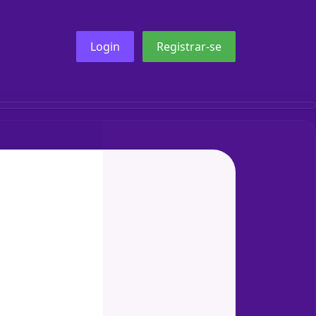
Login
Registrar-se