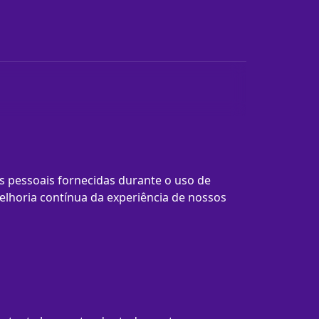
s pessoais fornecidas durante o uso de
elhoria contínua da experiência de nossos