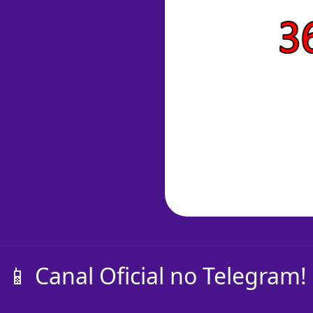
📱 Canal Oficial no Telegram!