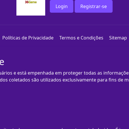
Login
Registrar-se
Políticas de Privacidade
Termos e Condições
Sitemap
de
suários e está empenhada em proteger todas as informaçõe
os coletados são utilizados exclusivamente para fins de m