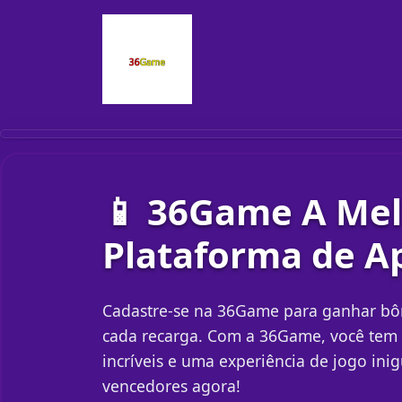
📱 36Game A Me
Plataforma de A
Cadastre-se na 36Game para ganhar bô
cada recarga. Com a 36Game, você tem
incríveis e uma experiência de jogo inig
vencedores agora!