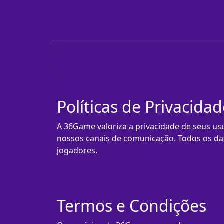
Políticas de Privacida
A 36Game valoriza a privacidade de seus u
nossos canais de comunicação. Todos os dad
jogadores.
Termos e Condições