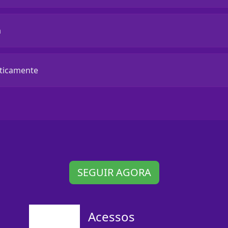
a
aticamente
SEGUIR AGORA
Acessos