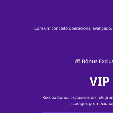
Com um conceito operacional avançado, 
🎁 Bônus Exclu
VIP
Receba bônus exclusivos do Telegra
e códigos promocionai