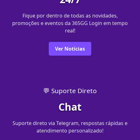
Fique por dentro de todas as novidades,
promoções e eventos da 365GG Login em tempo
real!
Ver Notícias
💬 Suporte Direto
Chat
Suporte direto via Telegram, respostas rápidas e
atendimento personalizado!