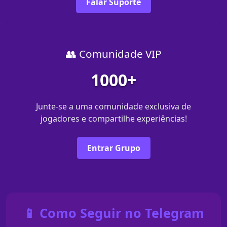
Falar Suporte
👥 Comunidade VIP
1000+
Junte-se a uma comunidade exclusiva de
jogadores e compartilhe experiências!
Entrar Grupo
📱 Como Seguir no Telegram