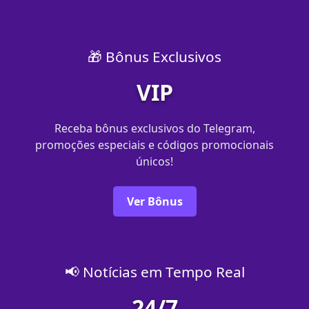
🎁 Bônus Exclusivos
VIP
Receba bônus exclusivos do Telegram,
promoções especiais e códigos promocionais
únicos!
Ver Bônus
📢 Notícias em Tempo Real
24/7