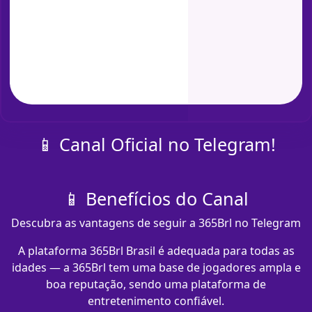
📱 Canal Oficial no Telegram!
📱 Benefícios do Canal
Descubra as vantagens de seguir a 365Brl no Telegram
A plataforma 365Brl Brasil é adequada para todas as
idades — a 365Brl tem uma base de jogadores ampla e
boa reputação, sendo uma plataforma de
entretenimento confiável.