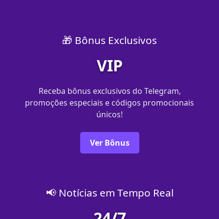
🎁 Bônus Exclusivos
VIP
Receba bônus exclusivos do Telegram,
promoções especiais e códigos promocionais
únicos!
Ver Bônus
📢 Notícias em Tempo Real
24/7