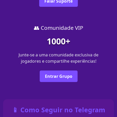
Falar Suporte
👥 Comunidade VIP
1000+
Junte-se a uma comunidade exclusiva de
jogadores e compartilhe experiências!
Entrar Grupo
📱 Como Seguir no Telegram