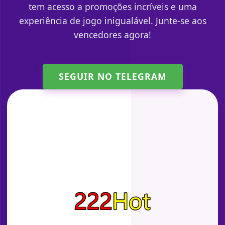
tem acesso a promoções incríveis e uma
experiência de jogo inigualável. Junte-se aos
vencedores agora!
SEGUIR NO TELEGRAM