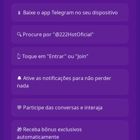
📱 Baixe o app Telegram no seu dispositivo
🔍 Procure por "@222HotOficial"
👆 Toque em "Entrar" ou "Join"
🔔 Ative as notificações para não perder
nada
💬 Participe das conversas e interaja
🎁 Receba bônus exclusivos
automaticamente