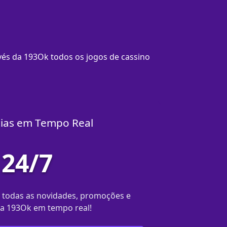
vés da 193Ok todos os jogos de cassino
cias em Tempo Real
24/7
e todas as novidades, promoções e
a 193Ok em tempo real!