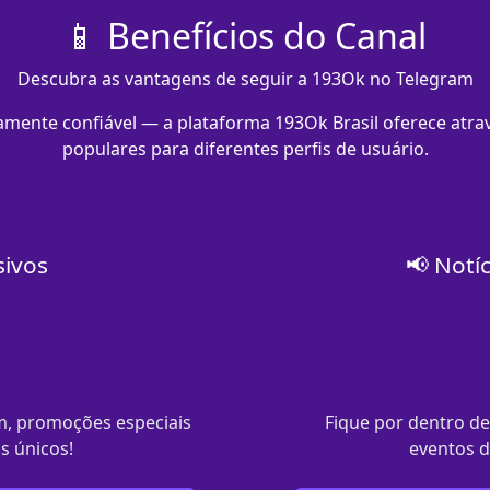
📱 Benefícios do Canal
Descubra as vantagens de seguir a 193Ok no Telegram
mente confiável — a plataforma 193Ok Brasil oferece atra
populares para diferentes perfis de usuário.
sivos
📢 Notí
m, promoções especiais
Fique por dentro d
s únicos!
eventos d