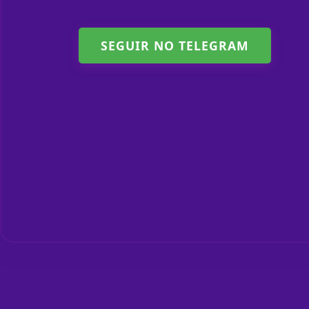
SEGUIR NO TELEGRAM