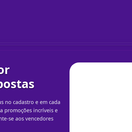
or
postas
s no cadastro e em cada
a promoções incríveis e
unte-se aos vencedores