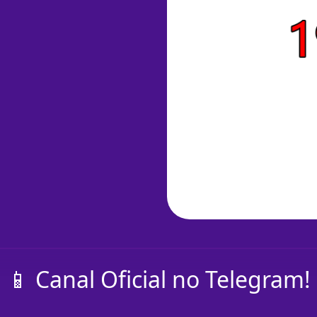
📱 Canal Oficial no Telegram!