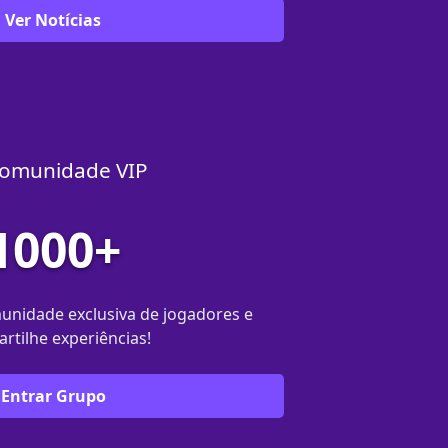
Ver Notícias
Comunidade VIP
1000+
unidade exclusiva de jogadores e
rtilhe experiências!
Entrar Grupo