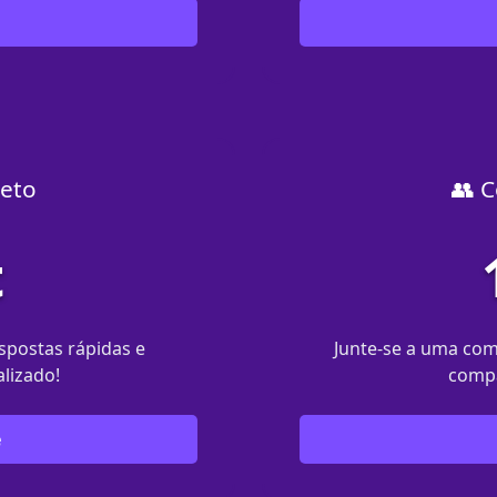
reto
👥 
t
espostas rápidas e
Junte-se a uma com
lizado!
compa
e