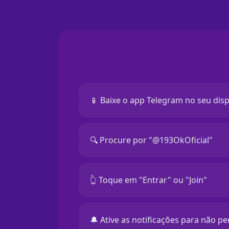
📱 Baixe o app Telegram no seu disp
🔍 Procure por "@193OkOficial"
👆 Toque em "Entrar" ou "Join"
🔔 Ative as notificações para não p