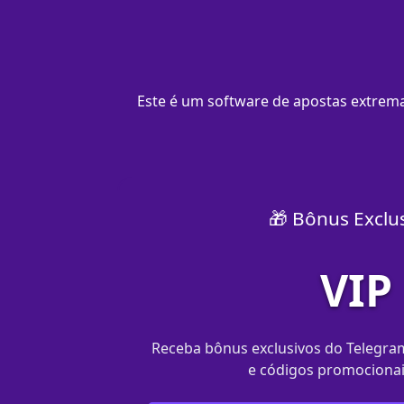
Este é um software de apostas extrema
🎁 Bônus Exclu
VIP
Receba bônus exclusivos do Telegra
e códigos promocionai