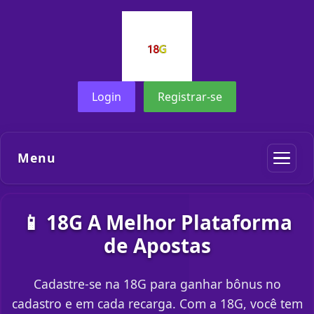
Login
Registrar-se
Menu
📱 18G A Melhor Plataforma
de Apostas
Cadastre-se na 18G para ganhar bônus no
cadastro e em cada recarga. Com a 18G, você tem