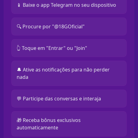
📱 Baixe o app Telegram no seu dispositivo
🔍 Procure por "@18GOficial"
👆 Toque em "Entrar" ou "Join"
🔔 Ative as notificações para não perder
nada
💬 Participe das conversas e interaja
🎁 Receba bônus exclusivos
automaticamente