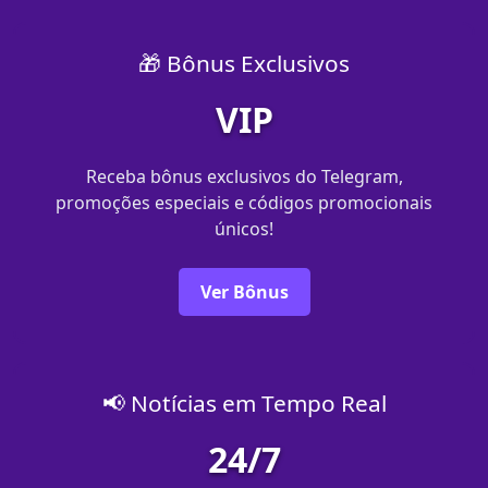
🎁 Bônus Exclusivos
VIP
Receba bônus exclusivos do Telegram,
promoções especiais e códigos promocionais
únicos!
Ver Bônus
📢 Notícias em Tempo Real
24/7