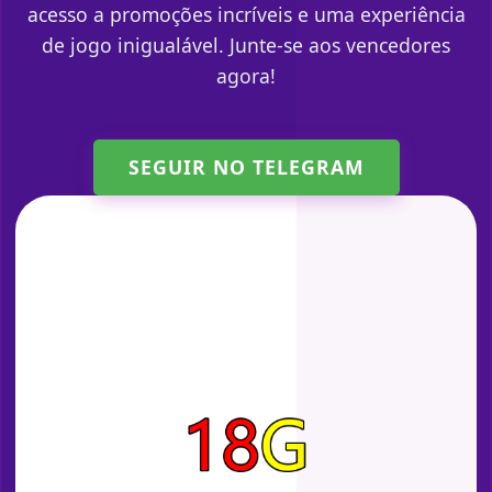
acesso a promoções incríveis e uma experiência
de jogo inigualável. Junte-se aos vencedores
agora!
SEGUIR NO TELEGRAM