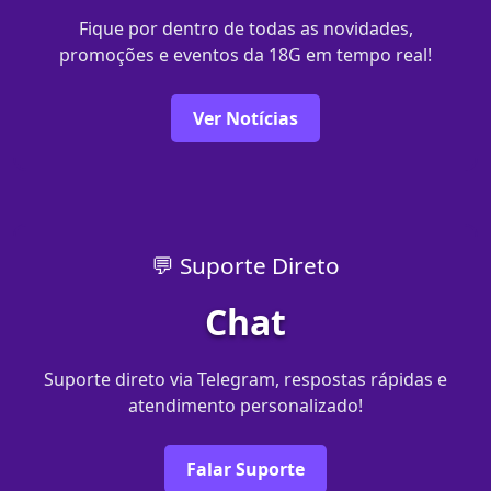
Fique por dentro de todas as novidades,
promoções e eventos da 18G em tempo real!
Ver Notícias
💬 Suporte Direto
Chat
Suporte direto via Telegram, respostas rápidas e
atendimento personalizado!
Falar Suporte