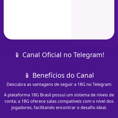
📱 Canal Oficial no Telegram!
📱 Benefícios do Canal
Descubra as vantagens de seguir a 18G no Telegram
A plataforma 18G Brasil possui um sistema de níveis de
conta; a 18G oferece salas compatíveis com o nível dos
jogadores, facilitando encontrar o desafio ideal.