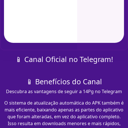
📱 Canal Oficial no Telegram!
📱 Benefícios do Canal
Descubra as vantagens de seguir a 14Pg no Telegram
O sistema de atualização automática do APK também é
mais eficiente, baixando apenas as partes do aplicativo
que foram alteradas, em vez do aplicativo completo.
Isso resulta em downloads menores e mais rápidos,