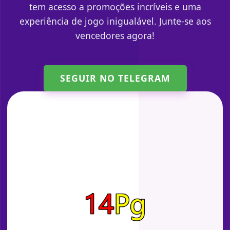
tem acesso a promoções incríveis e uma
experiência de jogo inigualável. Junte-se aos
vencedores agora!
SEGUIR NO TELEGRAM