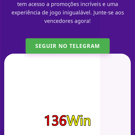
tem acesso a promoções incríveis e uma
experiência de jogo inigualável. Junte-se aos
vencedores agora!
SEGUIR NO TELEGRAM