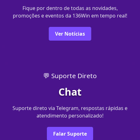
Fique por dentro de todas as novidades,
promoções e eventos da 136Win em tempo real!
Ver Notícias
💬 Suporte Direto
Chat
Suporte direto via Telegram, respostas rápidas e
atendimento personalizado!
Falar Suporte