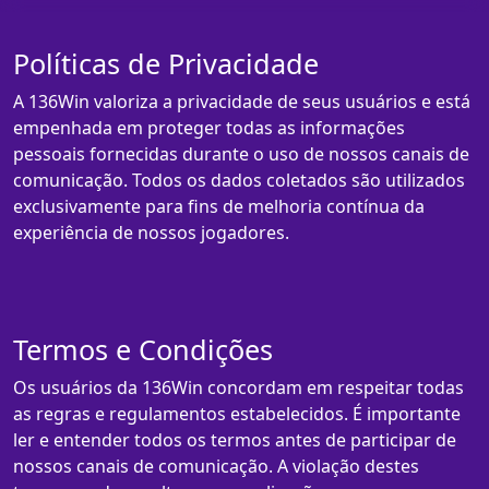
Políticas de Privacidade
A 136Win valoriza a privacidade de seus usuários e está
empenhada em proteger todas as informações
pessoais fornecidas durante o uso de nossos canais de
comunicação. Todos os dados coletados são utilizados
exclusivamente para fins de melhoria contínua da
experiência de nossos jogadores.
Termos e Condições
Os usuários da 136Win concordam em respeitar todas
as regras e regulamentos estabelecidos. É importante
ler e entender todos os termos antes de participar de
nossos canais de comunicação. A violação destes