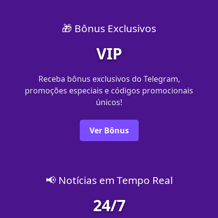
🎁 Bônus Exclusivos
VIP
Receba bônus exclusivos do Telegram,
promoções especiais e códigos promocionais
únicos!
Ver Bônus
📢 Notícias em Tempo Real
24/7