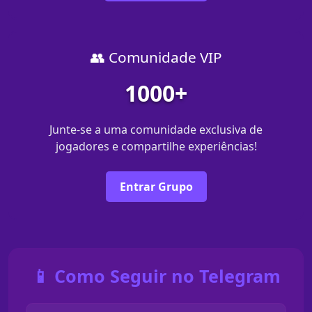
👥 Comunidade VIP
1000+
Junte-se a uma comunidade exclusiva de
jogadores e compartilhe experiências!
Entrar Grupo
📱 Como Seguir no Telegram