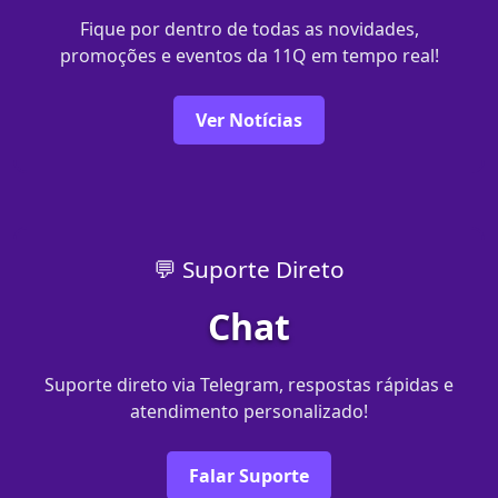
Fique por dentro de todas as novidades,
promoções e eventos da 11Q em tempo real!
Ver Notícias
💬 Suporte Direto
Chat
Suporte direto via Telegram, respostas rápidas e
atendimento personalizado!
Falar Suporte