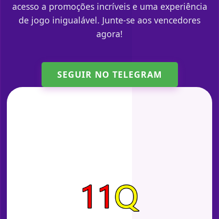
acesso a promoções incríveis e uma experiência
de jogo inigualável. Junte-se aos vencedores
agora!
SEGUIR NO TELEGRAM