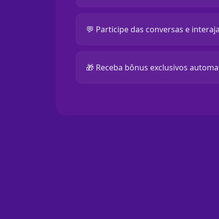
💬 Participe das conversas e interaj
🎁 Receba bônus exclusivos autom