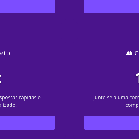
reto
👥 
t
espostas rápidas e
Junte-se a uma com
lizado!
compa
e